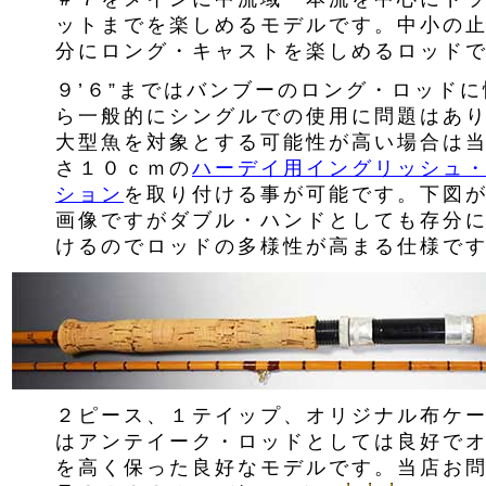
ットまでを楽しめるモデルです。中小の
分にロング・キャストを楽しめるロッド
９’６”まではバンブーのロング・ロッド
ら一般的にシングルでの使用に問題はあ
大型魚を対象とする可能性が高い場合は
さ１０ｃｍの
ハーデイ用イングリッシュ
ション
を取り付ける事が可能です。下図
画像ですがダブル・ハンドとしても存分
けるのでロッドの多様性が高まる仕様で
２ピース、１テイップ、オリジナル布ケ
はアンテイーク・ロッドとしては良好で
を高く保った良好なモデルです。当店お