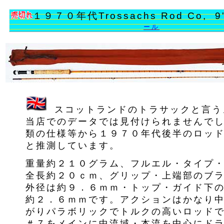
１９７０年代Trossachs Rod Co, 9'
ール
スコットランドのトラサックと言う
当店でのデータでは見付けられませんで
類の仕様等から１９７０年代後半のロッ
と推測しています。
重量約２１０グラム、フルエル・タイプ
全長約２０ｃｍ、グリップ・上端部のブ
外径は約９．６ｍｍ・トップ・ガイド下
約２．６ｍｍです。アクションはかなり
がりパラボリックでトルクの高いロッド
＃７をメインに中流域・本流を中心にド