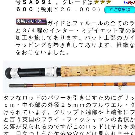
号
ＳＡ９９１
。グレードは
６００
（税別￥２６，０００）
ガイドとフェルールの全ての
と３/４程のインター・ミデイエット部の
加工を施してあります。バット上部のガ
ラッピングを巻き直してあります。軽微
をおこないました。
タフなロッドのパワーを引き出すためにグリ
ｃｍ・中心部の外径２５ｍｍのフルウエル・
けられています。グリップ下端部や上端部に
と言う英国のフライ・フィッシャマンの習慣
欠落が見られるのですがこのロッドはそれを
す。目立つような欠落や穴などは見られませ